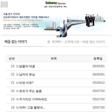
배꼽 잡는 이야기
HOME > 고객게시판 > 배꼽 잡는 이야기
순번
제목
등록일
23
밥줄의 대결
06/05/01
22
남자의 본심
06/05/01
21
비싼 이유?
05/08/12
20
로또가 주는 슬픔
05/07/30
19
두가지만 기억하세요
05/07/30
18
아하! 그걸 몰랐네...
05/07/30