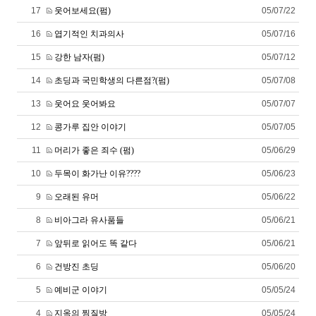
17
웃어보세요(펌)
05/07/22
16
엽기적인 치과의사
05/07/16
15
강한 남자(펌)
05/07/12
14
초딩과 국민학생의 다른점?(펌)
05/07/08
13
웃어요 웃어봐요
05/07/07
12
콩가루 집안 이야기
05/07/05
11
머리가 좋은 죄수 (펌)
05/06/29
10
두목이 화가난 이유????
05/06/23
9
오래된 유머
05/06/22
8
비아그라 유사품들
05/06/21
7
앞뒤로 읽어도 똑 같다
05/06/21
6
건방진 초딩
05/06/20
5
예비군 이야기
05/05/24
4
지옥의 찜질방
05/05/24