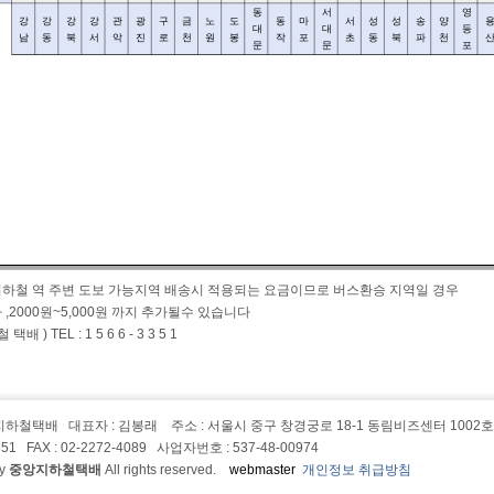
동
서
영
강
강
강
강
관
광
구
금
노
도
동
마
서
성
성
송
양
대
대
등
남
동
북
서
악
진
로
천
원
봉
작
포
초
동
북
파
천
문
문
포
하철 역 주변 도보 가능지역 배송시 적용되는 요금이므로 버스환승 지역일 경우
 ,2000원~5,000원 까지 추가될수 있습니다
배 ) TEL : 1 5 6 6 - 3 3 5 1
앙지하철택배
대표자 : 김봉래
주소 : 서울시 중구 창경궁로 18-1 동림비즈센터 1002
3351 FAX : 02-2272-4089 사업자번호 : 537-48-00974
y
중앙지하철택배
All rights reserved.
webmaster
개인정보 취급방침