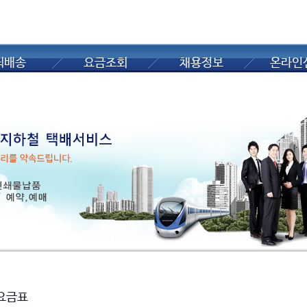
퀵배송
요금조회
채용정보
온라인
요금표