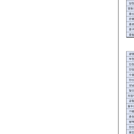
양
영등
용
은
종
중
중
광
부
인
안
수
안
성
일
의정
공
동두
가
춘
평
천
용