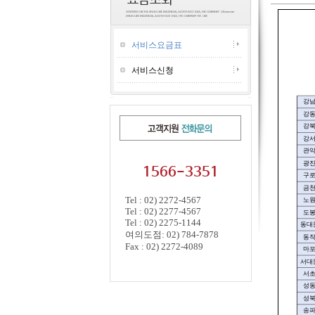
서비스요금표
서비스신청
강
강
강
강
관
광
1566-3351
구
금
Tel : 02) 2272-4567
노
Tel : 02) 2277-4567
도
Tel : 02) 2275-1144
동대
여의도점: 02) 784-7878
동
Fax : 02) 2272-4089
마
서대
서
성
성
송