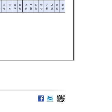
용
은
종
중
중
광
부
인
안
수
안
성
일
산
평
로
구
랑
명
천
천
양
원
산
남
산
호