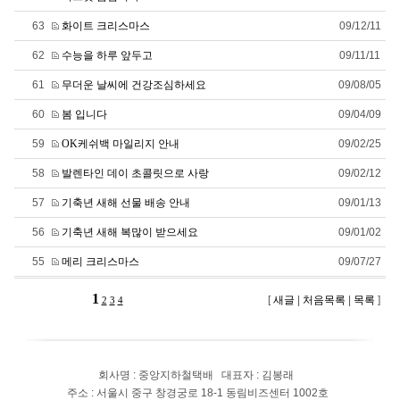
63
화이트 크리스마스
09/12/11
62
수능을 하루 앞두고
09/11/11
61
무더운 날씨에 건강조심하세요
09/08/05
60
봄 입니다
09/04/09
59
OK케쉬백 마일리지 안내
09/02/25
58
발렌타인 데이 초콜릿으로 사랑
09/02/12
57
기축년 새해 선물 배송 안내
09/01/13
56
기축년 새해 복많이 받으세요
09/01/02
55
메리 크리스마스
09/07/27
1
[
새글
|
처음목록
|
목록
]
2
3
4
회사명 : 중앙지하철택배
대표자 : 김봉래
주소 : 서울시 중구 창경궁로 18-1 동림비즈센터 1002호