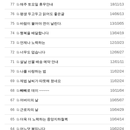
77
매주 토요일 휴무안내
18/11/13
76
평생 두고두고 읽어도 좋은글
14/06/13
75
바람이 불어야 연이 날린다.
13/10/05
74
행복을 배달합니다
13/04/19
73
언제나 노력하는
12/10/23
72
너무도 덥습니다
12/06/27
71
설날 선물 배송 예약 안내
12/01/11
70
나를 사랑하는 법
11/02/24
69
제법 날씨가 따뜻해 졌네요
11/02/24
68
빼빼로 데이 ~~~~~
10/11/04
67
어버이의 날
10/05/07
66
근로자의 날
10/04/29
65
더욱 더 노력하는 중앙지하철퀵
10/04/14
64
어느덧 봄입니다
10/02/24